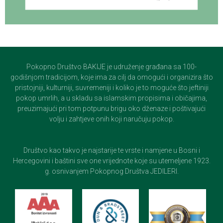
Pokopno Društvo BAKIJE je udruženje građana sa 100-
godišnjom tradicijom, koje ima za cilj da omogući i organizira što
pristojniji, kulturniji, suvremeniji i koliko je to moguće što jeftiniji
pokop umrlih, a u skladu sa islamskim propisima i običajima,
preuzimajući pri tom potpunu brigu oko dženaze i poštivajući
volju i zahtjeve onih koji naručuju pokop.
Društvo kao takvo je najstarije te vrste i namjene u Bosni i
Hercegovini i baštini sve one vrijednote koje su utemeljene 1923.
g. osnivanjem Pokopnog Društva JEDILERI.