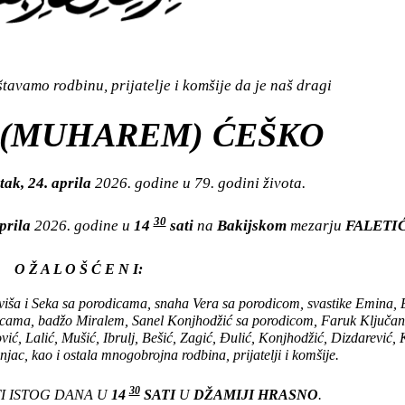
avamo rodbinu, prijatelje i komšije da je naš dragi
 (MUHAREM) ĆEŠKO
tak, 24. aprila
2026. godine u 79. godini života.
30
aprila
2026. godine u
14
sati
na
Bakijskom
mezarju
FALETIĆ
O Ž A L O Š Ć E N I:
rviša i Seka sa porodicama, snaha Vera sa porodicom, svastike Emina, 
icama, badžo Miralem, Sanel Konjhodžić sa porodicom, Faruk Ključan
ić, Lalić, Mušić, Ibrulj, Bešić, Zagić, Đulić, Konjhodžić, Dizdarević, 
jac, kao i ostala mnogobrojna rodbina, prijatelji i komšije.
30
I ISTOG DANA U
14
SATI
U
DŽAMIJI HRASNO
.