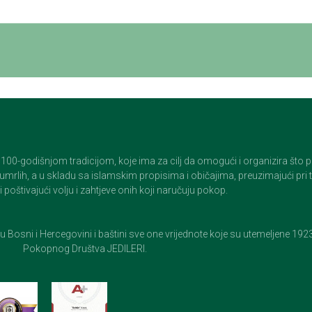
godišnjom tradicijom, koje ima za cilj da omogući i organizira što pristo
op umrlih, a u skladu sa islamskim propisima i običajima, preuzimajući pr
 poštivajući volju i zahtjeve onih koji naručuju pokop.
e u Bosni i Hercegovini i baštini sve one vrijednote koje su utemeljene 19
Pokopnog Društva JEDILERI.