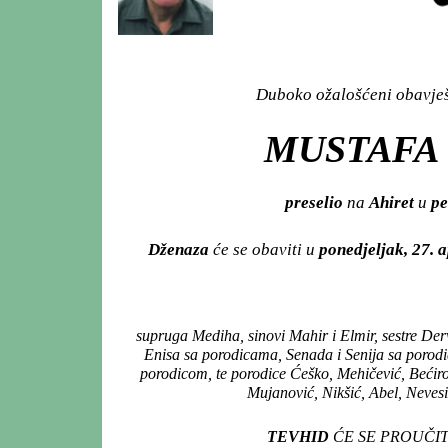
Duboko ožalošćeni obavješt
MUSTAFA
preselio
na
Ahiret
u
pe
Dženaza
će se obaviti u
ponedjeljak, 27. 
supruga Mediha, sinovi Mahir i Elmir, sestre De
Enisa sa porodicama, Senada i Senija sa porod
porodicom, te porodice Ćeško, Mehičević, Bećirov
Mujanović, Nikšić, Abel, Nevesin
TEVHID
ĆE SE PROUČIT