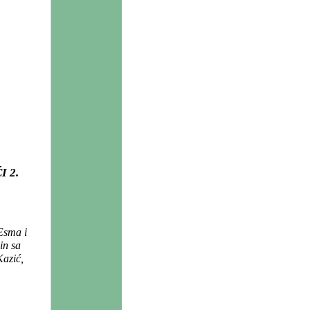
I 2.
Esma i
in sa
Kazić,