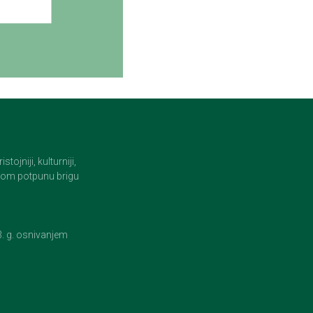
jniji, kulturniji,
i tom potpunu brigu
23. g. osnivanjem