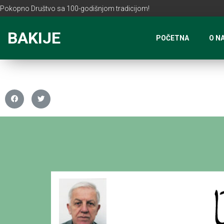
Pokopno Društvo sa 100-godišnjom tradicijom!
BAKIJE
POČETNA
O N