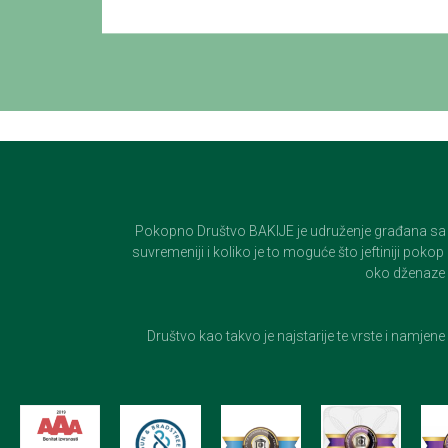
Pokopno Društvo BAKIJE je udruženje građana sa 100-
suvremeniji i koliko je to moguće što jeftiniji pok
oko dženaze i
Društvo kao takvo je najstarije te vrste i namjen