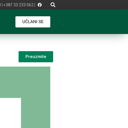
 | +387 33 233 062 |
UČLANI SE
Preuzmite