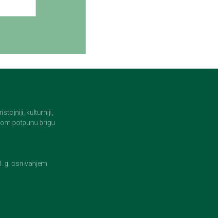
jniji, kulturniji,
i tom potpunu brigu
23. g. osnivanjem