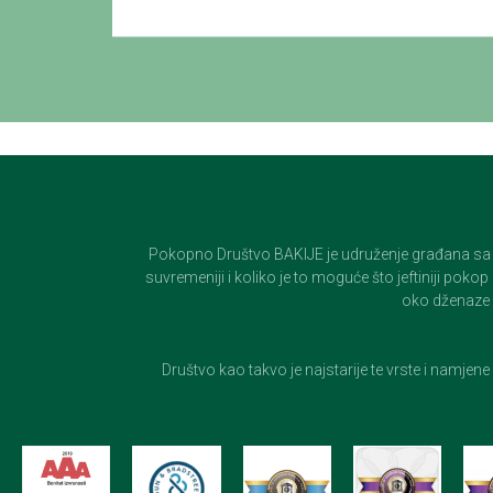
Pokopno Društvo BAKIJE je udruženje građana sa 100-
suvremeniji i koliko je to moguće što jeftiniji pok
oko dženaze i
Društvo kao takvo je najstarije te vrste i namjen