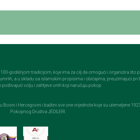
godišnjom tradicijom, koje ima za cilj da omogući i organizira što pristo
op umrlih, a u skladu sa islamskim propisima i običajima, preuzimajući pr
 poštivajući volju i zahtjeve onih koji naručuju pokop.
e u Bosni i Hercegovini i baštini sve one vrijednote koje su utemeljene 19
Pokopnog Društva JEDILERI.