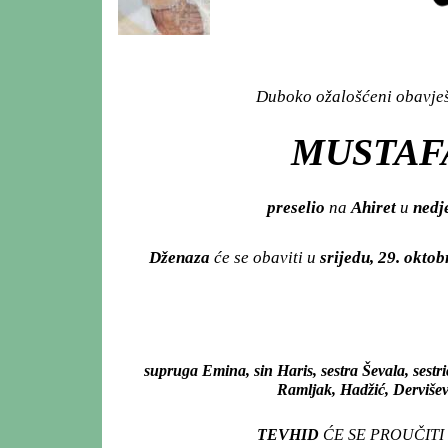
Duboko ožalošćeni obavješt
MUSTAFA
preselio
na
Ahiret
u
nedje
Dženaza
će se obaviti u
srijedu, 29. okto
supruga Emina, sin Haris, sestra Ševala, sestr
Ramljak, Hadžić, Dervišević
TEVHID
ĆE SE PROUČITI