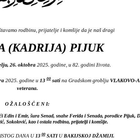
avamo rodbinu, prijatelje i komšije da je naš dragi
 (KADRIJA) PIJUK
lju, 26. oktobra
2025. godine, u 82. godini života.
00
bra
2025. godine u
13
sati
na Gradskom groblju
VLAKOVO-Al
veterana.
O Ž A L O Š Ć E N I:
ići Edin i Emir, šura Senad, snahe Ferida i Senada, porodice Pijuk, D
, Sokolović, kao i ostala rodbina, prijatelji i komšije.
00
 ISTOG DANA U
13
SATI
U
BAKIJSKOJ DŽAMIJI.