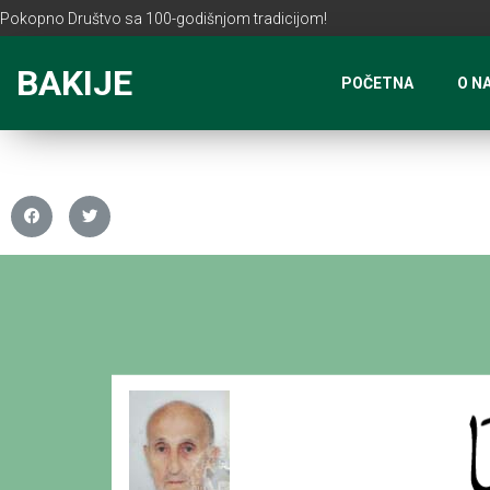
Pokopno Društvo sa 100-godišnjom tradicijom!
BAKIJE
POČETNA
O N