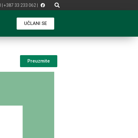
 | +387 33 233 062 |
UČLANI SE
Preuzmite