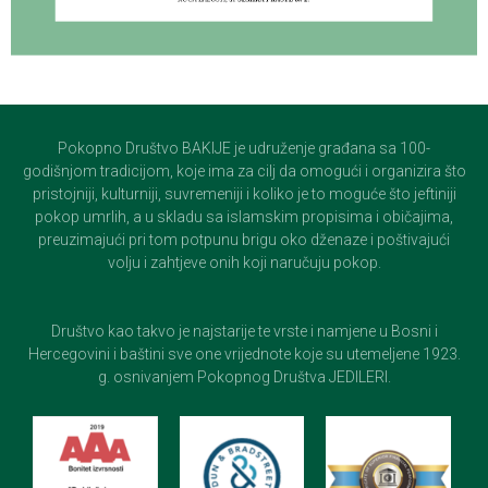
Pokopno Društvo BAKIJE je udruženje građana sa 100-
godišnjom tradicijom, koje ima za cilj da omogući i organizira što
pristojniji, kulturniji, suvremeniji i koliko je to moguće što jeftiniji
pokop umrlih, a u skladu sa islamskim propisima i običajima,
preuzimajući pri tom potpunu brigu oko dženaze i poštivajući
volju i zahtjeve onih koji naručuju pokop.
Društvo kao takvo je najstarije te vrste i namjene u Bosni i
Hercegovini i baštini sve one vrijednote koje su utemeljene 1923.
g. osnivanjem Pokopnog Društva JEDILERI.