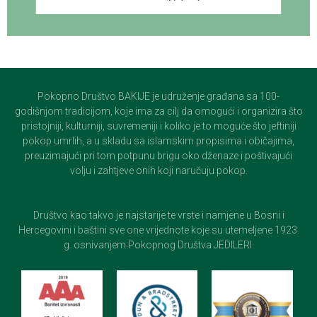
Pokopno Društvo BAKIJE je udruženje građana sa 100-
godišnjom tradicijom, koje ima za cilj da omogući i organizira što
pristojniji, kulturniji, suvremeniji i koliko je to moguće što jeftiniji
pokop umrlih, a u skladu sa islamskim propisima i običajima,
preuzimajući pri tom potpunu brigu oko dženaze i poštivajući
volju i zahtjeve onih koji naručuju pokop.
Društvo kao takvo je najstarije te vrste i namjene u Bosni i
Hercegovini i baštini sve one vrijednote koje su utemeljene 1923.
g. osnivanjem Pokopnog Društva JEDILERI.