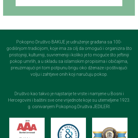
Pokopno Društvo BAKIJE je udruženje građana sa 100-
godišnjom tradicijom, koje ima za cilj da omogući i organizira što
pristojniji, kulturniji, suvremeniji i koliko je to moguće što jeftiniji
pokop umrlih, a u skladu sa islamskim propisima i običajima,
preuzimajući pri tom potpunu brigu oko dženaze i poštivajući
volju i zahtjeve onih koji naručuju pokop.
Društvo kao takvo je najstarije te vrste i namjene u Bosni i
Hercegovini i baštini sve one vrijednote koje su utemeljene 1923.
g. osnivanjem Pokopnog Društva JEDILERI.