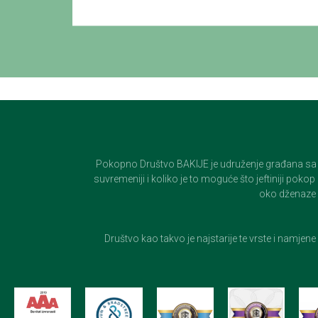
Pokopno Društvo BAKIJE je udruženje građana sa 100-
suvremeniji i koliko je to moguće što jeftiniji pok
oko dženaze i
Društvo kao takvo je najstarije te vrste i namjen