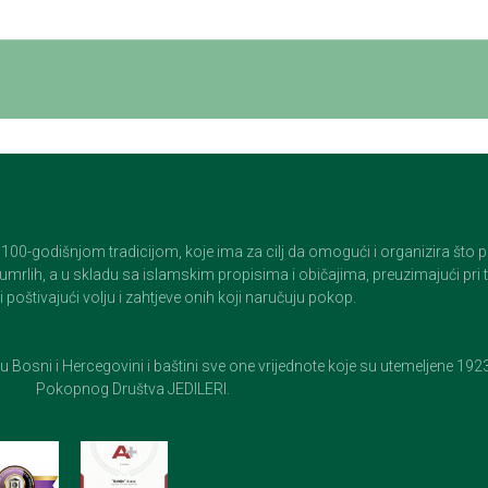
godišnjom tradicijom, koje ima za cilj da omogući i organizira što pristo
op umrlih, a u skladu sa islamskim propisima i običajima, preuzimajući pr
 poštivajući volju i zahtjeve onih koji naručuju pokop.
e u Bosni i Hercegovini i baštini sve one vrijednote koje su utemeljene 19
Pokopnog Društva JEDILERI.