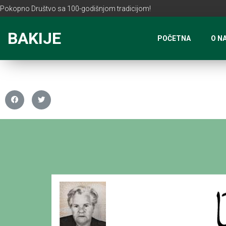
Pokopno Društvo sa 100-godišnjom tradicijom!
BAKIJE
POČETNA
O N