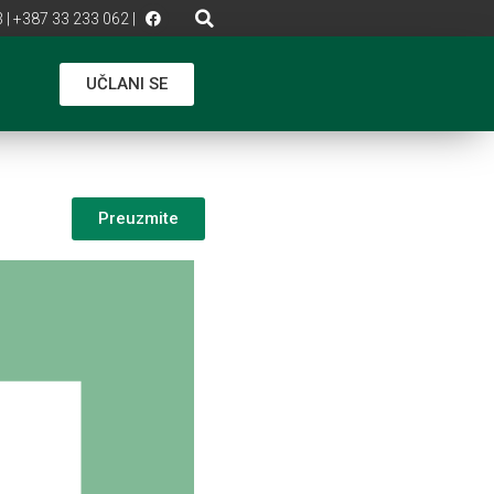
 | +387 33 233 062 |
UČLANI SE
Preuzmite