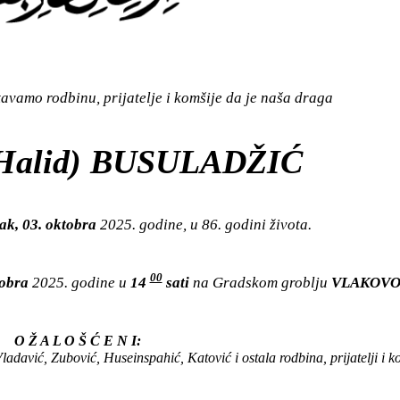
vamo rodbinu, prijatelje i komšije da je naša draga
Halid) BUSULADŽIĆ
ak, 03. oktobra
2025. godine, u 86. godini života.
00
tobra
2025. godine u
14
sati
na Gradskom groblju
VLAKOV
O Ž A L O Š Ć E N I:
adavić, Zubović, Huseinspahić, Katović i ostala rodbina, prijatelji i k