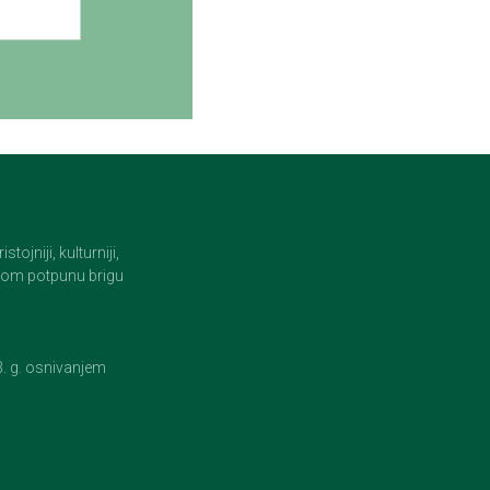
jniji, kulturniji,
i tom potpunu brigu
23. g. osnivanjem