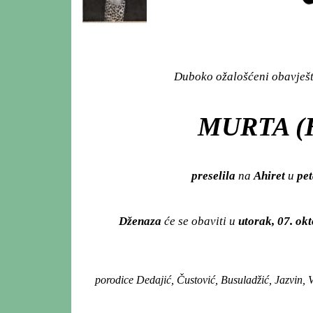
Duboko ožalošćeni obavješta
MURTA (
preselila
na
Ahiret
u
pet
Dženaza
će se obaviti u
utorak, 07. ok
porodice Dedajić, Čustović, Busuladžić, Jazvin, Vl