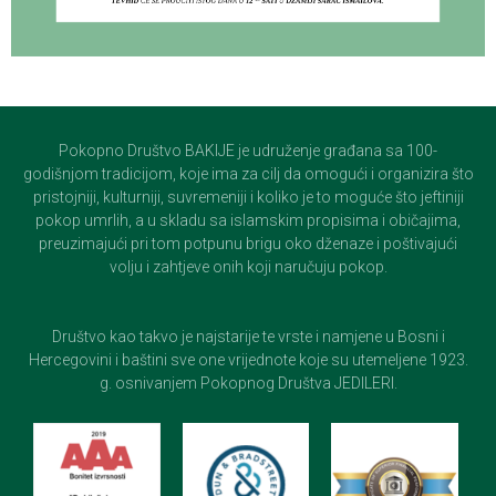
Pokopno Društvo BAKIJE je udruženje građana sa 100-
godišnjom tradicijom, koje ima za cilj da omogući i organizira što
pristojniji, kulturniji, suvremeniji i koliko je to moguće što jeftiniji
pokop umrlih, a u skladu sa islamskim propisima i običajima,
preuzimajući pri tom potpunu brigu oko dženaze i poštivajući
volju i zahtjeve onih koji naručuju pokop.
Društvo kao takvo je najstarije te vrste i namjene u Bosni i
Hercegovini i baštini sve one vrijednote koje su utemeljene 1923.
g. osnivanjem Pokopnog Društva JEDILERI.