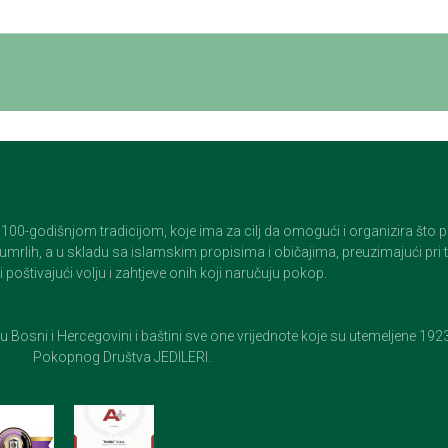
godišnjom tradicijom, koje ima za cilj da omogući i organizira što pristo
op umrlih, a u skladu sa islamskim propisima i običajima, preuzimajući pr
 poštivajući volju i zahtjeve onih koji naručuju pokop.
e u Bosni i Hercegovini i baštini sve one vrijednote koje su utemeljene 19
Pokopnog Društva JEDILERI.