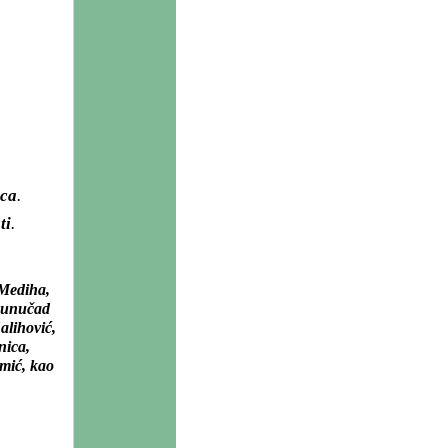
ca
.
ti
.
 Mediha,
raunučad
alihović,
nica,
emić, kao