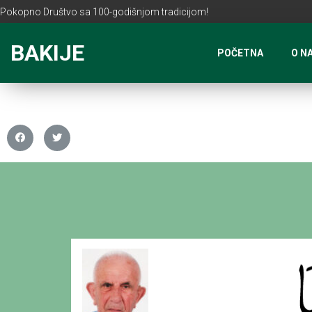
Pokopno Društvo sa 100-godišnjom tradicijom!
BAKIJE
POČETNA
O N