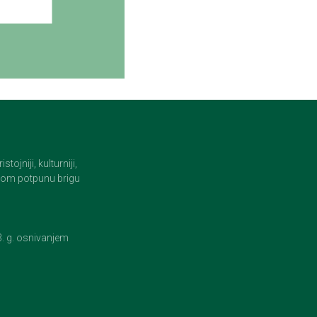
jniji, kulturniji,
i tom potpunu brigu
23. g. osnivanjem