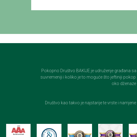
Pokopno Društvo BAKIJE je udruženje građana sa 100-
suvremeniji i koliko je to moguće što jeftiniji pok
oko dženaze i
Društvo kao takvo je najstarije te vrste i namjen