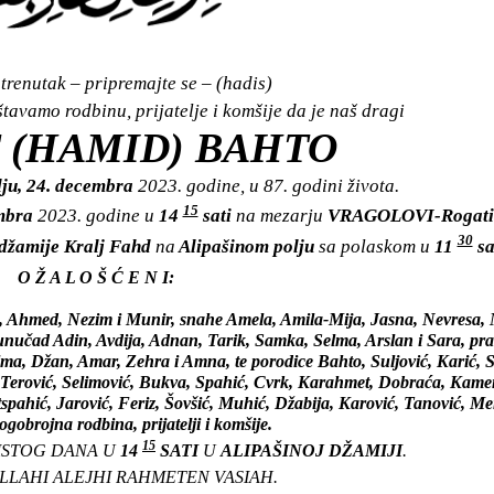
trenutak – pripremajte se – (hadis)
avamo rodbinu, prijatelje i komšije da je naš dragi
 (HAMID) BAHTO
lju, 24. decembra
2023. godine, u 87. godini života.
15
embra
2023. godine u
14
sati
na mezarju
VRAGOLOVI-Rogati
30
 džamije Kralj Fahd
na
Alipašinom polju
sa polaskom u
11
sa
O Ž A L O Š Ć E N I:
a, Ahmed, Nezim i Munir, snahe Amela, Amila-Mija, Jasna, Nevresa,
m, unučad Adin, Avdija, Adnan, Tarik, Samka, Selma, Arslan i Sara, p
, Džan, Amar, Zehra i Amna, te porodice Bahto, Suljović, Karić, S
, Terović, Selimović, Bukva, Spahić, Cvrk, Karahmet, Dobraća, Kame
spahić, Jarović, Feriz, Šovšić, Muhić, Džabija, Karović, Tanović, M
ogobrojna rodbina, prijatelji i komšije.
15
 ISTOG DANA U
14
SATI
U
ALIPAŠINOJ DŽAMIJI
.
LAHI ALEJHI RAHMETEN VASIAH.