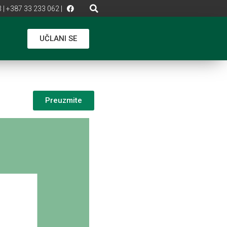
 | +387 33 233 062 |
UČLANI SE
Preuzmite