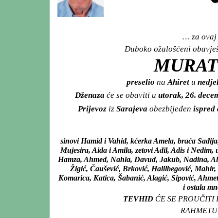
… za ovaj 
Duboko ožalošćeni obavješt
MURAT
preselio
na
Ahiret
u
nedje
Dženaza
će se obaviti u
utorak, 26. dec
Prijevoz
iz
Sarajeva
obezbijeđen
ispred
sinovi Hamid i Vahid, kćerka Amela, braća Sadij
Mujesira, Aida i Amila, zetovi Adil, Adis i Nedi
Hamza, Ahmed, Nahla, Davud, Jakub, Nadina, Alma
Žigić, Čaušević, Brković, Halilbegović, Mahir
Komarica, Katica, Šabanić, Alagić, Sipović, Ahmet
i ostala mn
TEVHID
ĆE SE PROUČITI
RAHMETUL