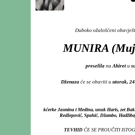
Duboko ožalošćeni obavješta
MUNIRA (Mujo
preselila
na
Ahiret
u
su
Dženaza
će se obaviti u
utorak, 24
kćerke Jasmina i Medina, unuk Haris, zet Bakir,
Redžepović, Spahić, Džambo, Hadžibajri
TEVHID
ĆE SE PROUČITI ISTO