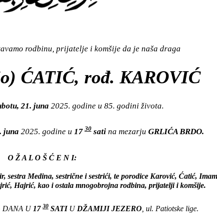
vamo rodbinu, prijatelje i komšije da je naša draga
) ĆATIĆ, rođ. KAROVIĆ
botu, 21. juna
2025. godine u 85. godini života.
30
. juna
2025. godine u
17
sati
na mezarju
GRLIĆA BRDO.
O Ž A L O Š Ć E N I:
 sestra Medina, sestrične i sestrići, te porodice Karović, Ćatić, Imam
ć, Hajrić, kao i ostala mnogobrojna rodbina, prijatelji i komšije.
30
G DANA U
17
SATI
U
DŽAMIJI JEZERO
, ul. Patiotske lige.