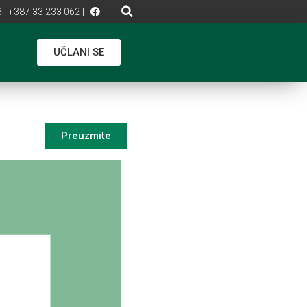
 | +387 33 233 062 |
UČLANI SE
Preuzmite