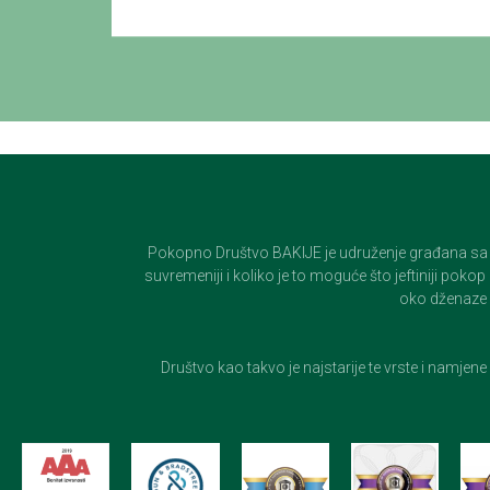
Pokopno Društvo BAKIJE je udruženje građana sa 100-
suvremeniji i koliko je to moguće što jeftiniji pok
oko dženaze i
Društvo kao takvo je najstarije te vrste i namjen