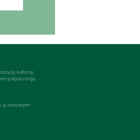
jniji, kulturniji,
i tom potpunu brigu
23. g. osnivanjem