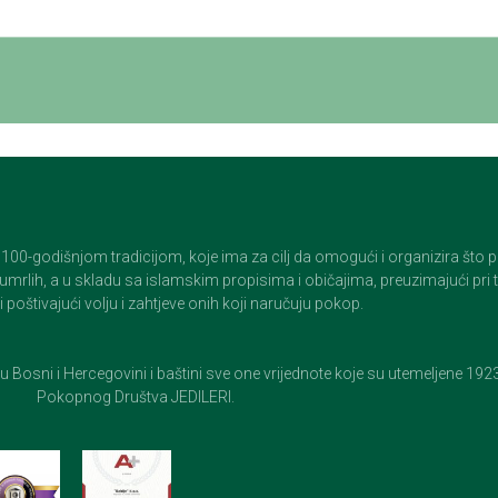
godišnjom tradicijom, koje ima za cilj da omogući i organizira što pristo
op umrlih, a u skladu sa islamskim propisima i običajima, preuzimajući pr
 poštivajući volju i zahtjeve onih koji naručuju pokop.
e u Bosni i Hercegovini i baštini sve one vrijednote koje su utemeljene 19
Pokopnog Društva JEDILERI.