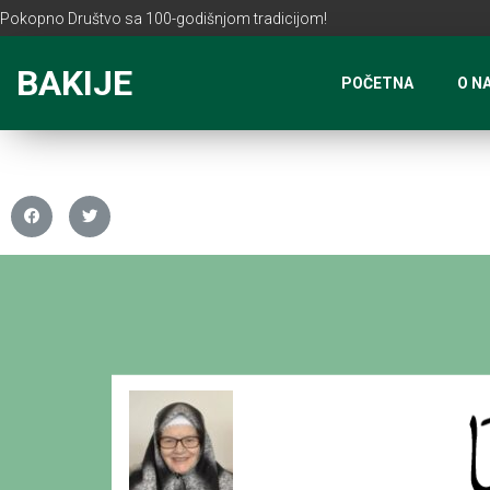
Pokopno Društvo sa 100-godišnjom tradicijom!
BAKIJE
POČETNA
O N