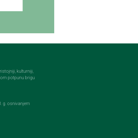
jniji, kulturniji,
i tom potpunu brigu
23. g. osnivanjem