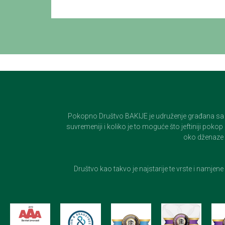
Pokopno Društvo BAKIJE je udruženje građana sa 100-
suvremeniji i koliko je to moguće što jeftiniji pok
oko dženaze i
Društvo kao takvo je najstarije te vrste i namjen