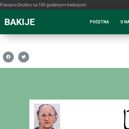
Pokopno Društvo sa 100-godišnjom tradicijom!
BAKIJE
POČETNA
O N