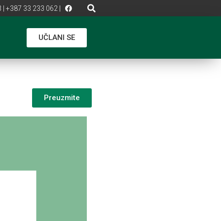
 | +387 33 233 062 |
UČLANI SE
Preuzmite