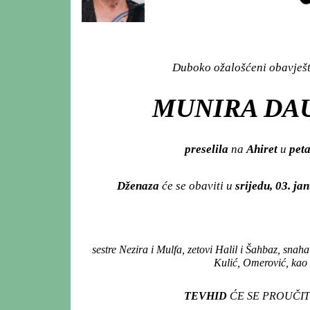
Duboko ožalošćeni obavješta
MUNIRA DAU
preselila
na
Ahiret
u
peta
Dženaza
će se obaviti u
srijedu, 03. ja
sestre Nezira i Mulfa, zetovi Halil i Šahbaz, snaha 
Kulić, Omerović, kao i
TEVHID
ĆE SE PROUČIT