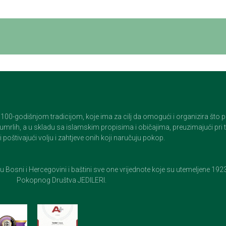
godišnjom tradicijom, koje ima za cilj da omogući i organizira što pristo
op umrlih, a u skladu sa islamskim propisima i običajima, preuzimajući pr
 poštivajući volju i zahtjeve onih koji naručuju pokop.
e u Bosni i Hercegovini i baštini sve one vrijednote koje su utemeljene 19
Pokopnog Društva JEDILERI.