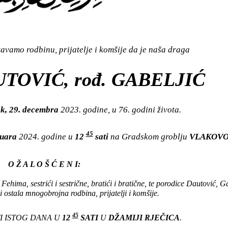
vamo rodbinu, prijatelje i komšije da je naša draga
TOVIĆ, rođ. GABELJIĆ
k, 29. decembra
2023. godine, u 76. godini života.
45
nuara
2024. godine u
12
sati
na Gradskom groblju
VLAKOV
O Ž A L O Š Ć E N I:
Fehima, sestrići i sestrične, bratići i bratične, te porodice Dautović, Ga
 ostala mnogobrojna rodbina, prijatelji i komšije.
45
I ISTOG DANA U
12
SATI
U
DŽAMIJI RJEČICA
.