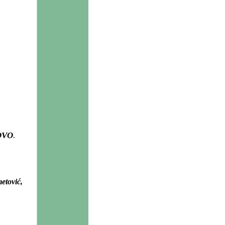
OVO
.
etović,