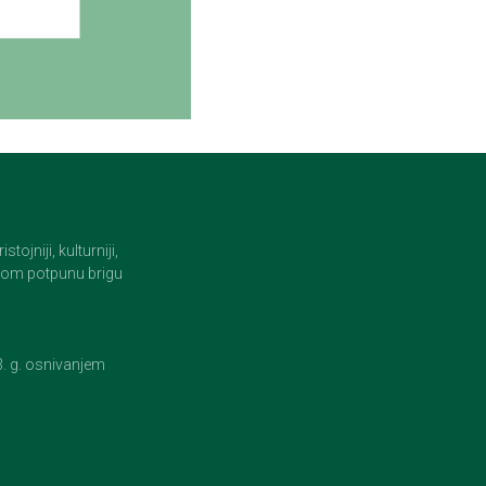
jniji, kulturniji,
i tom potpunu brigu
23. g. osnivanjem