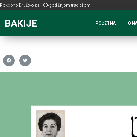
Pokopno Društvo sa 100-godišnjom tradicijom!
BAKIJE
POČETNA
O N