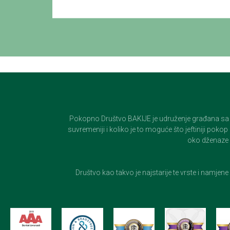
Pokopno Društvo BAKIJE je udruženje građana sa 100-
suvremeniji i koliko je to moguće što jeftiniji pok
oko dženaze i
Društvo kao takvo je najstarije te vrste i namjen