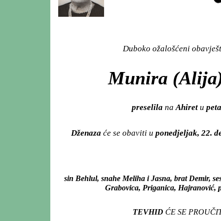
Duboko ožalošćeni obavješta
Munira (Alija)
preselila
na
Ahiret
u
peta
Dženaza
će se obaviti u
ponedjeljak, 22. 
sin Behlul, snahe Meliha i Jasna, brat Demir, se
Grabovica, Priganica, Hajranović, pr
TEVHID
ĆE SE PROUČIT