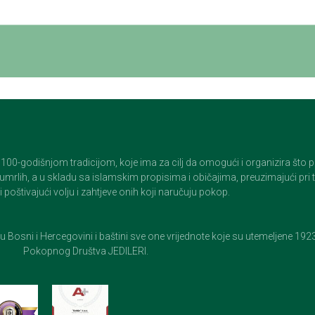
godišnjom tradicijom, koje ima za cilj da omogući i organizira što pristo
op umrlih, a u skladu sa islamskim propisima i običajima, preuzimajući pr
 poštivajući volju i zahtjeve onih koji naručuju pokop.
e u Bosni i Hercegovini i baštini sve one vrijednote koje su utemeljene 19
Pokopnog Društva JEDILERI.