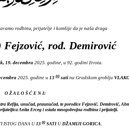
vamo rodbinu, prijatelje i komšije da je naša draga
 Fejzović, rođ. Demirović
k, 19. decembra
2025. godine, u 92. godini života.
00
decembra
2025. godine u
13
sati
na
Gradskom groblju
VLAK
O Ž A L O Š Ć E N I:
stra Refija, unučad, praunučad, te porodice Fejzović, Demirović, Ahm
ijateljica Anita Erceg i ostala mnogobrojna rodbina i prijatelji.
00
I ISTOG DANA U
13
SATI
U
DŽAMIJI GORICA
.