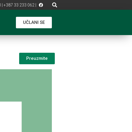
 | +387 33 233 062 |
UČLANI SE
Preuzmite