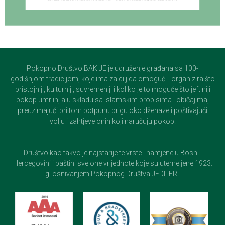
Pokopno Društvo BAKIJE je udruženje građana sa 100-
godišnjom tradicijom, koje ima za cilj da omogući i organizira što
pristojniji, kulturniji, suvremeniji i koliko je to moguće što jeftiniji
pokop umrlih, a u skladu sa islamskim propisima i običajima,
preuzimajući pri tom potpunu brigu oko dženaze i poštivajući
volju i zahtjeve onih koji naručuju pokop.
Društvo kao takvo je najstarije te vrste i namjene u Bosni i
Hercegovini i baštini sve one vrijednote koje su utemeljene 1923.
g. osnivanjem Pokopnog Društva JEDILERI.