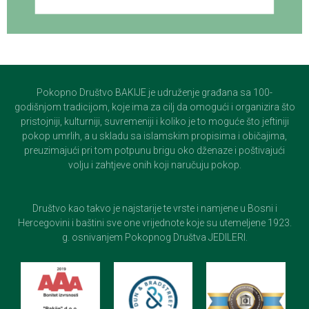
Pokopno Društvo BAKIJE je udruženje građana sa 100-
godišnjom tradicijom, koje ima za cilj da omogući i organizira što
pristojniji, kulturniji, suvremeniji i koliko je to moguće što jeftiniji
pokop umrlih, a u skladu sa islamskim propisima i običajima,
preuzimajući pri tom potpunu brigu oko dženaze i poštivajući
volju i zahtjeve onih koji naručuju pokop.
Društvo kao takvo je najstarije te vrste i namjene u Bosni i
Hercegovini i baštini sve one vrijednote koje su utemeljene 1923.
g. osnivanjem Pokopnog Društva JEDILERI.