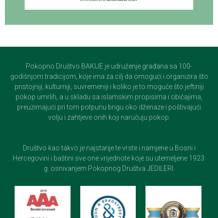
Pokopno Društvo BAKIJE je udruženje građana sa 100-
godišnjom tradicijom, koje ima za cilj da omogući i organizira što
pristojniji, kulturniji, suvremeniji i koliko je to moguće što jeftiniji
pokop umrlih, a u skladu sa islamskim propisima i običajima,
preuzimajući pri tom potpunu brigu oko dženaze i poštivajući
volju i zahtjeve onih koji naručuju pokop.
Društvo kao takvo je najstarije te vrste i namjene u Bosni i
Hercegovini i baštini sve one vrijednote koje su utemeljene 1923.
g. osnivanjem Pokopnog Društva JEDILERI.