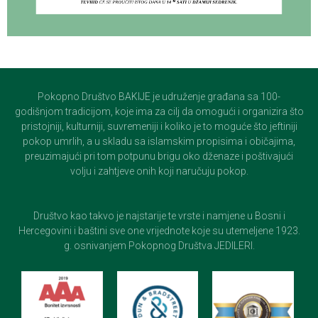
Pokopno Društvo BAKIJE je udruženje građana sa 100-
godišnjom tradicijom, koje ima za cilj da omogući i organizira što
pristojniji, kulturniji, suvremeniji i koliko je to moguće što jeftiniji
pokop umrlih, a u skladu sa islamskim propisima i običajima,
preuzimajući pri tom potpunu brigu oko dženaze i poštivajući
volju i zahtjeve onih koji naručuju pokop.
Društvo kao takvo je najstarije te vrste i namjene u Bosni i
Hercegovini i baštini sve one vrijednote koje su utemeljene 1923.
g. osnivanjem Pokopnog Društva JEDILERI.