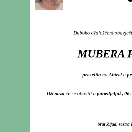
Duboko ožalošćeni obavješta
MUBERA P
preselila
na
Ahiret
u
pe
Dženaza
će se obaviti u
ponedjeljak, 06.
brat Zijad, sestra 