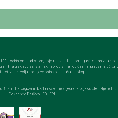
godišnjom tradicijom, koje ima za cilj da omogući i organizira što pristo
op umrlih, a u skladu sa islamskim propisima i običajima, preuzimajući pr
 poštivajući volju i zahtjeve onih koji naručuju pokop.
e u Bosni i Hercegovini i baštini sve one vrijednote koje su utemeljene 19
Pokopnog Društva JEDILERI.