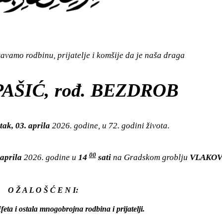
vamo rodbinu, prijatelje i komšije da je naša draga
AŠIĆ, rođ. BEZDROB
tak, 03. aprila
2026. godine, u 72. godini života.
00
 aprila
2026. godine u
14
sati
na Gradskom groblju
VLAKO
O Ž A L O Š Ć E N I:
Ifeta i ostala mnogobrojna rodbina i prijatelji.