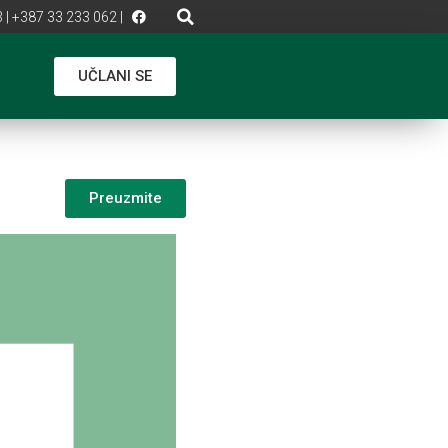
 | +387 33 233 062 |
UČLANI SE
Preuzmite