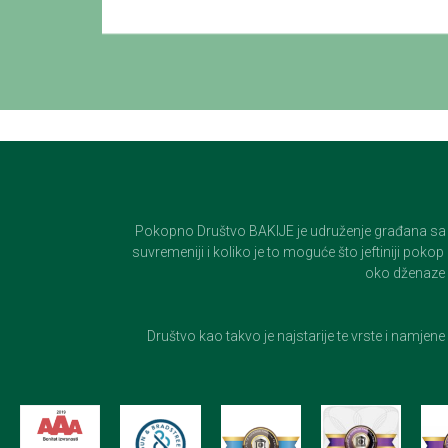
Pokopno Društvo BAKIJE je udruženje građana sa 100-
suvremeniji i koliko je to moguće što jeftiniji pok
oko dženaze i
Društvo kao takvo je najstarije te vrste i namjen