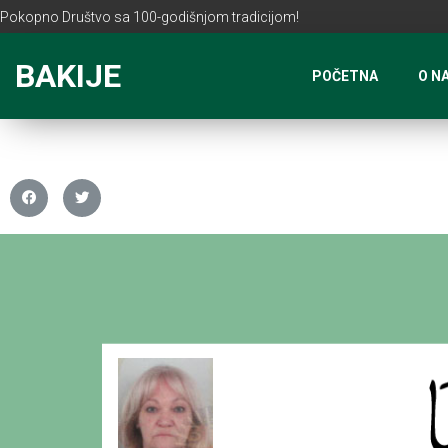
Pokopno Društvo sa 100-godišnjom tradicijom!
BAKIJE
POČETNA
O N