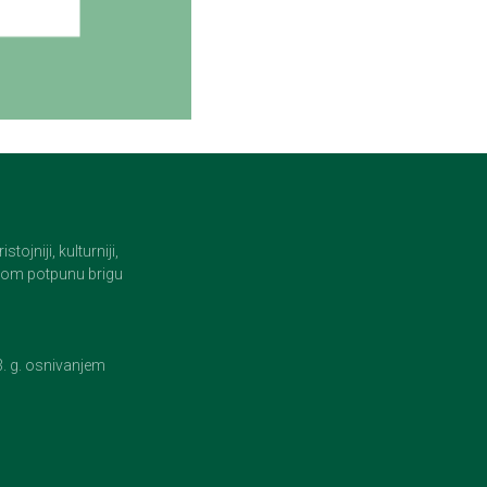
jniji, kulturniji,
i tom potpunu brigu
23. g. osnivanjem