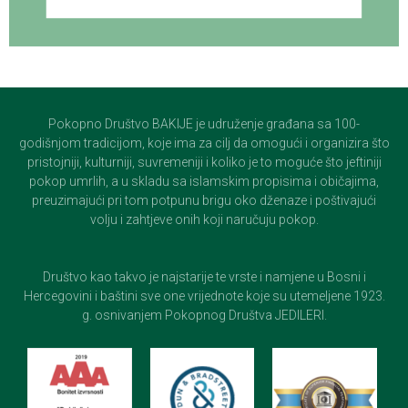
Pokopno Društvo BAKIJE je udruženje građana sa 100-
godišnjom tradicijom, koje ima za cilj da omogući i organizira što
pristojniji, kulturniji, suvremeniji i koliko je to moguće što jeftiniji
pokop umrlih, a u skladu sa islamskim propisima i običajima,
preuzimajući pri tom potpunu brigu oko dženaze i poštivajući
volju i zahtjeve onih koji naručuju pokop.
Društvo kao takvo je najstarije te vrste i namjene u Bosni i
Hercegovini i baštini sve one vrijednote koje su utemeljene 1923.
g. osnivanjem Pokopnog Društva JEDILERI.