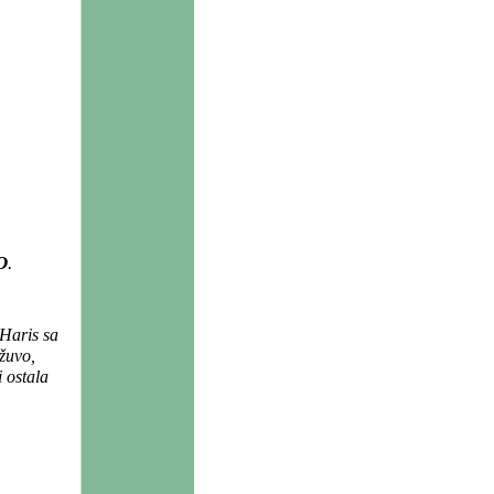
O
.
 Haris sa
žuvo,
 ostala