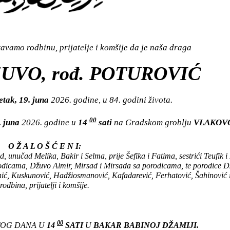
vamo rodbinu, prijatelje i komšije da je naša draga
UVO, rođ. POTUROVIĆ
etak, 19. juna
2026. godine, u 84. godini života.
00
. juna
2026. godine u
14
sati
na Gradskom groblju
VLAKOV
O Ž A L O Š Ć E N I:
 unučad Melika, Bakir i Selma, prije Šefika i Fatima, sestrići Teufik i
rodicama, Džuvo Almir, Mirsad i Mirsada sa porodicama, te porodice D
hić, Kuskunović, Hadžiosmanović, Kafadarević, Ferhatović, Šahinović i
rodbina, prijatelji i komšije.
00
STOG DANA U
14
SATI
U
BAKAR BABINOJ DŽAMIJI.