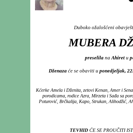
Duboko ožalošćeni obavješta
MUBERA DŽ
preselila
na
Ahiret
u
p
Dženaza
će se obaviti u
ponedjeljak, 22
Kćerke Amela i Dženita, zetovi Kenan, Amer i Senad,
porodicama, rodice Azra, Mirzeta i Sađa sa po
Poturović, Brčkalija, Kapo, Strukan, Alihodžić, A
TEVHID
ĆE SE PROUČITI I