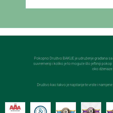
Pokopno Društvo BAKIJE je udruženje građana sa 100-
suvremeniji i koliko je to moguće što jeftiniji pok
oko dženaze i
Društvo kao takvo je najstarije te vrste i namjen