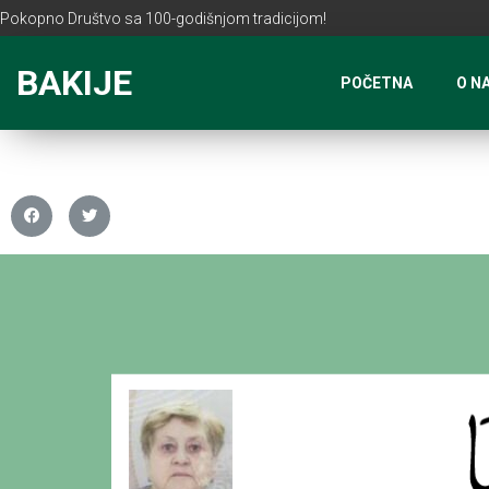
Pokopno Društvo sa 100-godišnjom tradicijom!
BAKIJE
POČETNA
O N