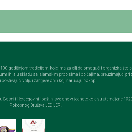
godišnjom tradicijom, koje ima za cilj da omogući i organizira što pristo
op umrlih, a u skladu sa islamskim propisima i običajima, preuzimajući pr
 poštivajući volju i zahtjeve onih koji naručuju pokop.
e u Bosni i Hercegovini i baštini sve one vrijednote koje su utemeljene 19
Pokopnog Društva JEDILERI.