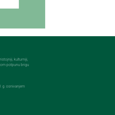
jniji, kulturniji,
i tom potpunu brigu
23. g. osnivanjem