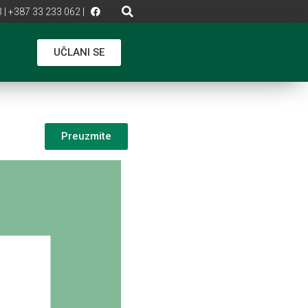
 | +387 33 233 062 |
UČLANI SE
Preuzmite