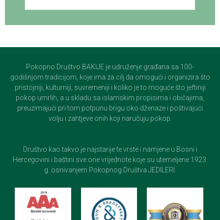
Pokopno Društvo BAKIJE je udruženje građana sa 100-
godišnjom tradicijom, koje ima za cilj da omogući i organizira što
pristojniji, kulturniji, suvremeniji i koliko je to moguće što jeftiniji
pokop umrlih, a u skladu sa islamskim propisima i običajima,
preuzimajući pri tom potpunu brigu oko dženaze i poštivajući
volju i zahtjeve onih koji naručuju pokop.
Društvo kao takvo je najstarije te vrste i namjene u Bosni i
Hercegovini i baštini sve one vrijednote koje su utemeljene 1923.
g. osnivanjem Pokopnog Društva JEDILERI.