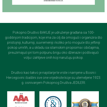
Pokopno Društvo BAKIJE je udruženje građana sa 100-
godišnjom tradicijom, koje ima za cilj da omogući i organizira što
pristojniji, kulturniji, suvremeniji i koliko je to moguće što jeftiniji
pokop umrlih, a u skladu sa islamskim propisima i običajima,
preuzimajući pri tom potpunu brigu oko dženaze i poštivajući
volju i zahtjeve onih koji naručuju pokop.
Društvo kao takvo je najstarije te vrste i namjene u Bosni i
Hercegovini i baštini sve one vrijednote koje su utemeljene 1923.
g. osnivanjem Pokopnog Društva JEDILERI.