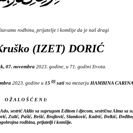
avamo rodbinu, prijatelje i komšije da je naš dragi
ruško (IZET) DORIĆ
ak, 07. novembra
2023. godine, u 71. godini života.
00
vembra
2023. godine u
15
sati
na mezarju
HAMBINA CARIN
O Ž A L O Š Ć E N I:
 i Ado, sestrić Aldin sa suprugom Editom i djecom, sestrična Alma sa
, Zulić, Pašić, Bešić, Brajlović, Slamković, Kadrić, Đelkić, Đeđibeg
gobrojna rodbina, prijatelji i komšije.