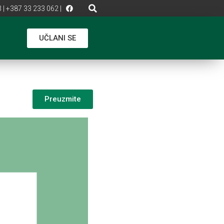
 | +387 33 233 062 |
UČLANI SE
Preuzmite