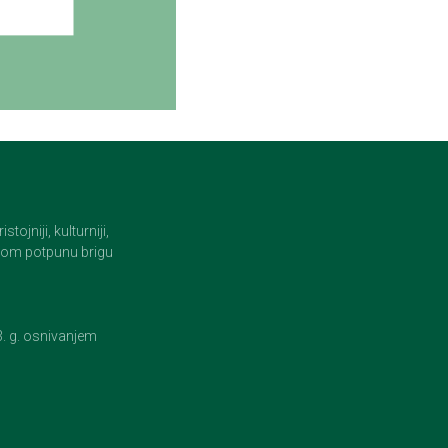
jniji, kulturniji,
i tom potpunu brigu
23. g. osnivanjem