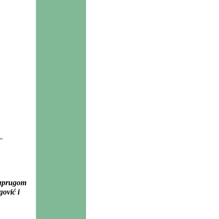
A
.
 suprugom
ović i