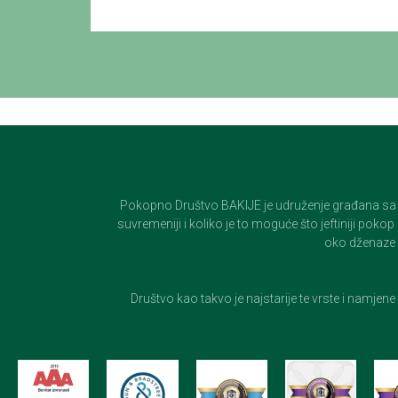
Pokopno Društvo BAKIJE je udruženje građana sa 100-
suvremeniji i koliko je to moguće što jeftiniji pok
oko dženaze i
Društvo kao takvo je najstarije te vrste i namjen