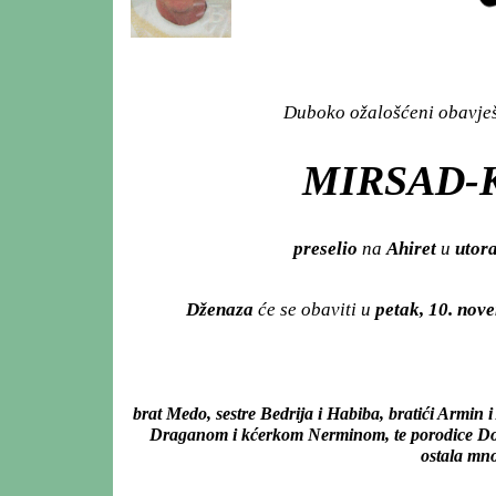
Duboko ožalošćeni obavješt
MIRSAD-K
preselio
na
Ahiret
u
utor
Dženaza
će se obaviti u
petak, 10. no
brat Medo, sestre Bedrija i Habiba, bratići Armin
Draganom i kćerkom Nerminom, te porodice Dorić
ostala mno