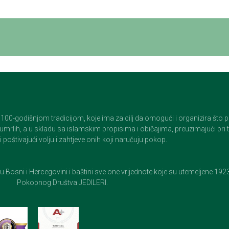
godišnjom tradicijom, koje ima za cilj da omogući i organizira što pristo
op umrlih, a u skladu sa islamskim propisima i običajima, preuzimajući pr
 poštivajući volju i zahtjeve onih koji naručuju pokop.
e u Bosni i Hercegovini i baštini sve one vrijednote koje su utemeljene 19
Pokopnog Društva JEDILERI.