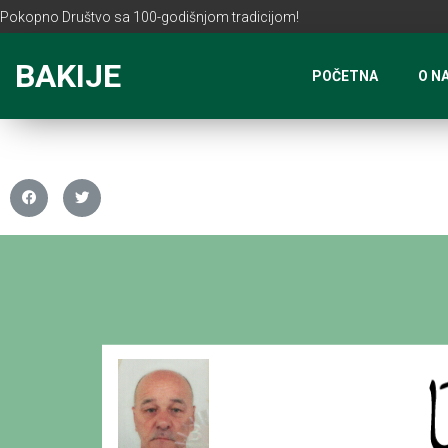
Pokopno Društvo sa 100-godišnjom tradicijom!
BAKIJE
POČETNA
O N