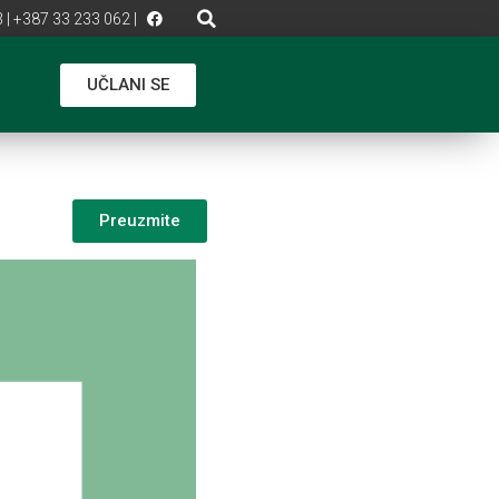
 | +387 33 233 062 |
UČLANI SE
Preuzmite