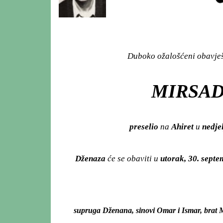
Duboko ožalošćeni obavješt
MIRSAD
preselio
na
Ahiret
u
nedjel
Dženaza
će se obaviti u
utorak, 30. sept
supruga Dženana, sinovi Omar i Ismar, brat M