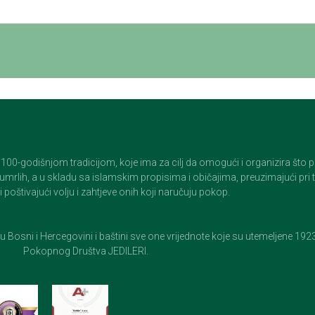
godišnjom tradicijom, koje ima za cilj da omogući i organizira što pristo
op umrlih, a u skladu sa islamskim propisima i običajima, preuzimajući pr
 poštivajući volju i zahtjeve onih koji naručuju pokop.
e u Bosni i Hercegovini i baštini sve one vrijednote koje su utemeljene 19
Pokopnog Društva JEDILERI.