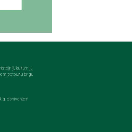
jniji, kulturniji,
i tom potpunu brigu
23. g. osnivanjem