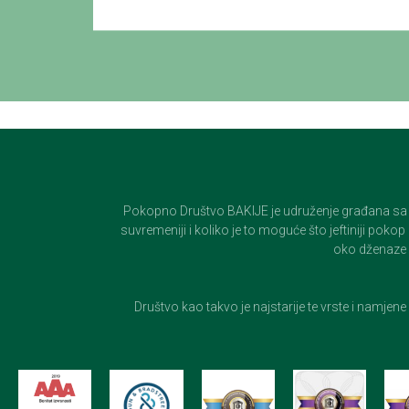
Pokopno Društvo BAKIJE je udruženje građana sa 100-
suvremeniji i koliko je to moguće što jeftiniji pok
oko dženaze i
Društvo kao takvo je najstarije te vrste i namjen