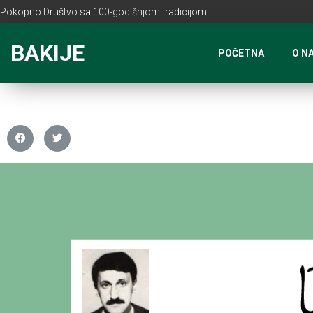
Pokopno Društvo sa 100-godišnjom tradicijom!
BAKIJE
POČETNA
O N