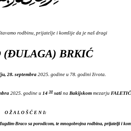
avamo rodbinu, prijatelje i komšije da je naš dragi
 (ĐULAGA) BRKIĆ
ju, 28. septembra
2025. godine u 78. godini života.
30
embra
2025. godine u
14
sati
na
Bakijskom
mezarju
FALETIĆI
O Ž A L O Š Ć E N I:
ugdim-Braco sa porodicom, te mnogobrojna rodbina, prijatelji i komš