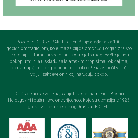
Pokopno Društvo BAKIJE je udruženje građana sa 100-
godišnjom tradicijom, koje ima za cilj da omogući i organizira što
pristojniji, kulturniji, suvremeniji i koliko je to moguće što jeftiniji
pokop umrlih, a u skladu sa islamskim propisima i običajima,
preuzimajući pri tom potpunu brigu oko dženaze i poštivajući
volju i zahtjeve onih koji naručuju pokop.
Društvo kao takvo je najstarije te vrste i namjene u Bosni i
Hercegovini i baštini sve one vrijednote koje su utemeljene 1923.
g. osnivanjem Pokopnog Društva JEDILERI.