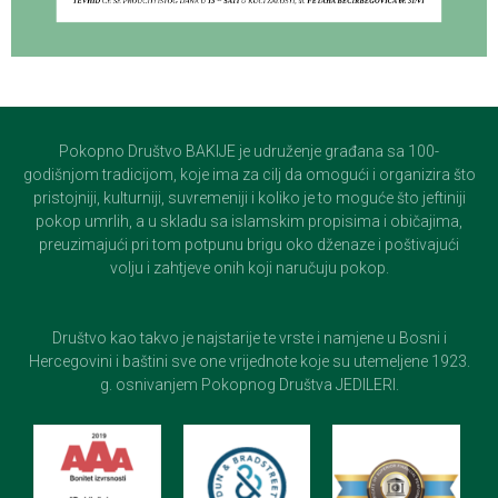
Pokopno Društvo BAKIJE je udruženje građana sa 100-
godišnjom tradicijom, koje ima za cilj da omogući i organizira što
pristojniji, kulturniji, suvremeniji i koliko je to moguće što jeftiniji
pokop umrlih, a u skladu sa islamskim propisima i običajima,
preuzimajući pri tom potpunu brigu oko dženaze i poštivajući
volju i zahtjeve onih koji naručuju pokop.
Društvo kao takvo je najstarije te vrste i namjene u Bosni i
Hercegovini i baštini sve one vrijednote koje su utemeljene 1923.
g. osnivanjem Pokopnog Društva JEDILERI.