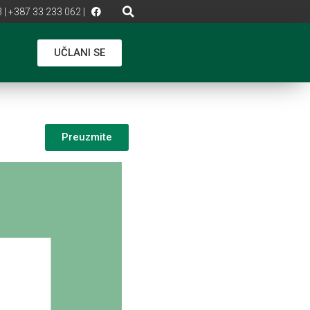
 | +387 33 233 062 |
UČLANI SE
Preuzmite