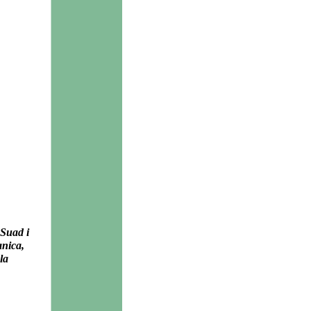
 Suad i
anica,
la