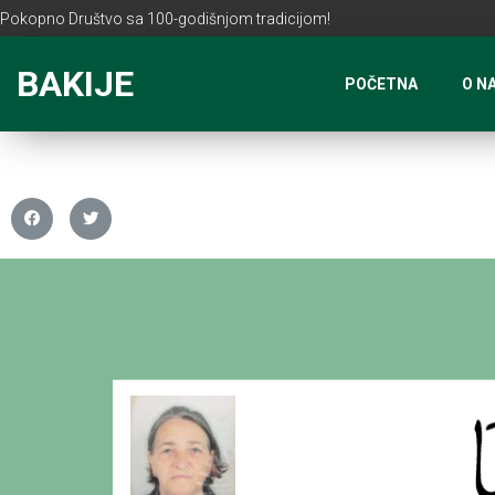
Pokopno Društvo sa 100-godišnjom tradicijom!
BAKIJE
POČETNA
O N