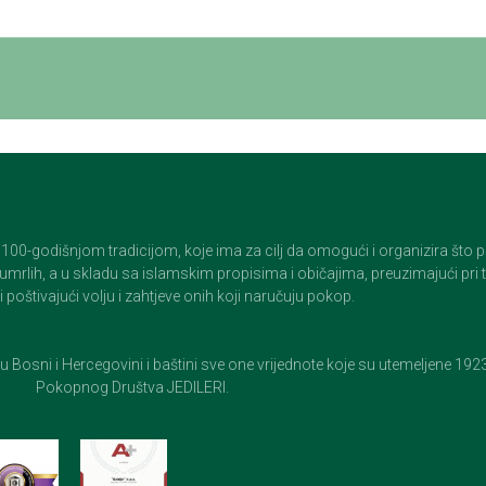
godišnjom tradicijom, koje ima za cilj da omogući i organizira što pristo
op umrlih, a u skladu sa islamskim propisima i običajima, preuzimajući pr
 poštivajući volju i zahtjeve onih koji naručuju pokop.
e u Bosni i Hercegovini i baštini sve one vrijednote koje su utemeljene 19
Pokopnog Društva JEDILERI.