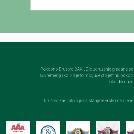
Pokopno Društvo BAKIJE je udruženje građana sa 100-
suvremeniji i koliko je to moguće što jeftiniji pok
oko dženaze i
Društvo kao takvo je najstarije te vrste i namjen