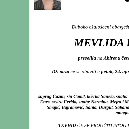
Duboko ožalošćeni obavješta
MEVLIDA R
preselila
na
Ahiret
u
četv
Dženaza
će se obaviti u
petak, 24. ap
suprug Ćazim, sin Ćamil, kćerka Sanela, snaha 
Enes, sestra Ferida, snahe Nermina, Mejra i Mensu
Smajić, Bajramović, Šanta, Durgut, Šabanov
mnogobr
TEVHID
ĆE SE PROUČITI ISTOG