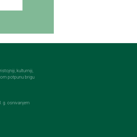
jniji, kulturniji,
i tom potpunu brigu
23. g. osnivanjem