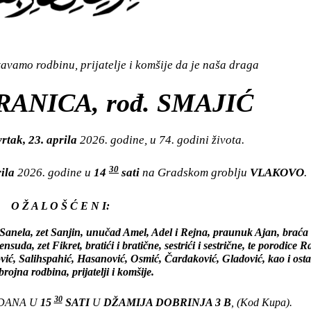
vamo rodbinu, prijatelje i komšije da je naša draga
ANICA, rođ. SMAJIĆ
rtak, 23. aprila
2026. godine, u 74. godini života.
30
rila
2026. godine u
14
sati
na Gradskom groblju
VLAKOVO
.
O Ž A L O Š Ć E N I:
Sanela, zet Sanjin, unučad Amel, Adel i Rejna, praunuk Ajan, braća
da, zet Fikret, bratići i bratične, sestrići i sestrične, te porodice R
ić, Salihspahić, Hasanović, Osmić, Čardaković, Gladović, kao i osta
ojna rodbina, prijatelji i komšije.
30
 DANA U
15
SATI
U
DŽAMIJA DOBRINJA 3 B
, (Kod Kupa).