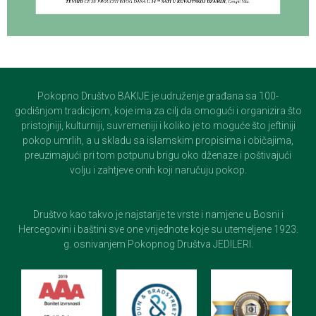
Pokopno Društvo BAKIJE je udruženje građana sa 100-
godišnjom tradicijom, koje ima za cilj da omogući i organizira što
pristojniji, kulturniji, suvremeniji i koliko je to moguće što jeftiniji
pokop umrlih, a u skladu sa islamskim propisima i običajima,
preuzimajući pri tom potpunu brigu oko dženaze i poštivajući
volju i zahtjeve onih koji naručuju pokop.
Društvo kao takvo je najstarije te vrste i namjene u Bosni i
Hercegovini i baštini sve one vrijednote koje su utemeljene 1923.
g. osnivanjem Pokopnog Društva JEDILERI.