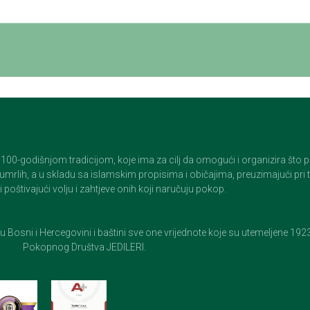
godišnjom tradicijom, koje ima za cilj da omogući i organizira što pristo
op umrlih, a u skladu sa islamskim propisima i običajima, preuzimajući pr
 poštivajući volju i zahtjeve onih koji naručuju pokop.
e u Bosni i Hercegovini i baštini sve one vrijednote koje su utemeljene 19
Pokopnog Društva JEDILERI.