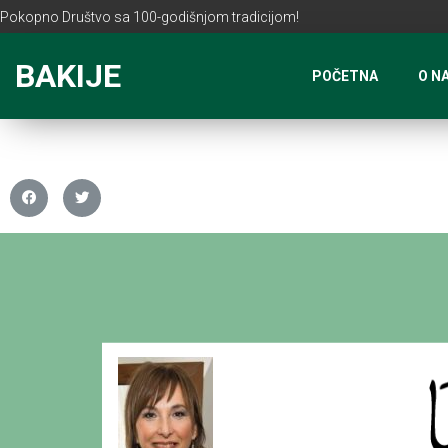
Pokopno Društvo sa 100-godišnjom tradicijom!
BAKIJE
POČETNA
O N