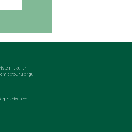
jniji, kulturniji,
i tom potpunu brigu
23. g. osnivanjem