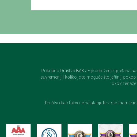
Pokopno Društvo BAKIJE je udruženje građana sa 100-
suvremeniji i koliko je to moguće što jeftiniji pok
oko dženaze i
Društvo kao takvo je najstarije te vrste i namjen