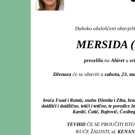
Duboko ožalošćeni obavješta
MERSIDA 
preselila
na
Ahiret
u
sr
Dženaza
će se obaviti u
subotu, 23. m
braća Fuad i Ramiz, snahe Dženita i Ziba, brat
daidžići i daidžične, tetići i tetične, te porod
Kanlić, Ćatić, Bajrović, Ćosibeg
TEVHID
ĆE SE PROUČITI IST
KUĆE ŽALOSTI, ul.
KENANA