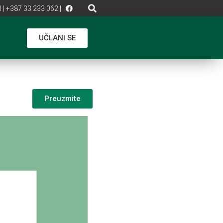
 | +387 33 233 062 |
UČLANI SE
Preuzmite