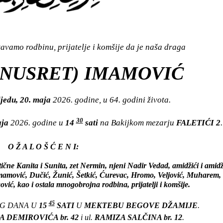
vamo rodbinu, prijatelje i komšije da je naša draga
(NUSRET) IMAMOVIĆ
ijedu, 20. maja
2026. godine, u 64. godini života.
30
aja
2026. godine u
14
sati
na Bakijkom mezarju
FALETIĆI 2
.
O Ž A L O Š Ć E N I:
ične Kanita i Sunita, zet Nermin, njeni Nadir Vedad, amidžići i amidž
ice Imamović, Dučić, Žunić, Šetkić, Ćurevac, Hromo, Veljović, Muharem,
ović, kao i ostala mnogobrojna rodbina, prijatelji i komšije.
45
OG DANA U
15
SATI
U
MEKTEBU BEGOVE DŽAMIJE
.
 DEMIROVIĆA br. 42
i ul.
RAMIZA SALČINA br. 12
.