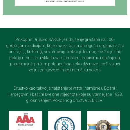
Pokopno Društvo BAKIJE je udruženje građana sa 100-
godišnjom tradicijom, koje ima za cilj da omogući i organizira što
pristojniji, kulturniji, suvremeniji i koliko je to moguće što jeftiniji
pokop umrlih, a u skladu sa islamskim propisima i običajima,
preuzimajući pri tom potpunu brigu oko dženaze i poštivajući
volju i zahtjeve onih koji naručuju pokop.
Društvo kao takvo je najstarije te vrste i namjene u Bosni i
Hercegovini i baštini sve one vrijednote koje su utemeljene 1923.
g. osnivanjem Pokopnog Društva JEDILERI.