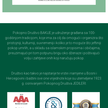
Pokopno Društvo BAKIJE je udruženje građana sa 100-
godišnjom tradicijom, koje ima za cilj da omogući i organizira što
pristojniji, kulturniji, suvremeniji i koliko je to moguće što jeftiniji
pokop umrlih, a u skladu sa islamskim propisima i običajima,
preuzimajući pri tom potpunu brigu oko dženaze i poštivajući
volju i zahtjeve onih koji naručuju pokop.
Društvo kao takvo je najstarije te vrste i namjene u Bosni i
Hercegovini i baštini sve one vrijednote koje su utemeljene 1923.
g. osnivanjem Pokopnog Društva JEDILERI.