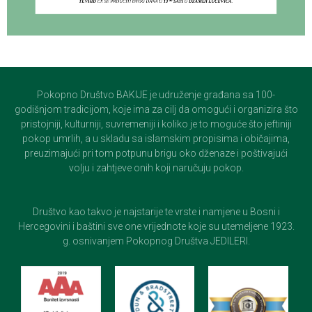
Pokopno Društvo BAKIJE je udruženje građana sa 100-
godišnjom tradicijom, koje ima za cilj da omogući i organizira što
pristojniji, kulturniji, suvremeniji i koliko je to moguće što jeftiniji
pokop umrlih, a u skladu sa islamskim propisima i običajima,
preuzimajući pri tom potpunu brigu oko dženaze i poštivajući
volju i zahtjeve onih koji naručuju pokop.
Društvo kao takvo je najstarije te vrste i namjene u Bosni i
Hercegovini i baštini sve one vrijednote koje su utemeljene 1923.
g. osnivanjem Pokopnog Društva JEDILERI.