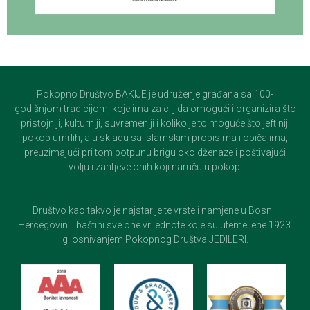
Pokopno Društvo BAKIJE je udruženje građana sa 100-
godišnjom tradicijom, koje ima za cilj da omogući i organizira što
pristojniji, kulturniji, suvremeniji i koliko je to moguće što jeftiniji
pokop umrlih, a u skladu sa islamskim propisima i običajima,
preuzimajući pri tom potpunu brigu oko dženaze i poštivajući
volju i zahtjeve onih koji naručuju pokop.
Društvo kao takvo je najstarije te vrste i namjene u Bosni i
Hercegovini i baštini sve one vrijednote koje su utemeljene 1923.
g. osnivanjem Pokopnog Društva JEDILERI.