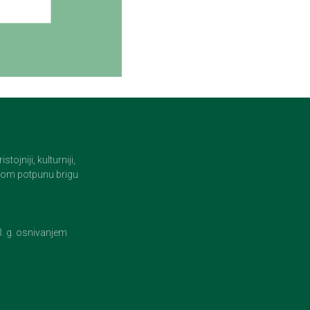
jniji, kulturniji,
i tom potpunu brigu
23. g. osnivanjem