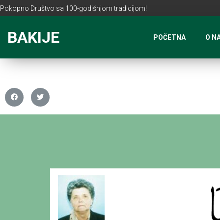
Pokopno Društvo sa 100-godišnjom tradicijom!
BAKIJE
POČETNA
O N