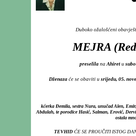
Duboko ožalošćeni obavješta
MEJRA (Red
preselila
na
Ahiret
u
subo
Dženaza
će se obaviti u
srijedu, 05. no
kćerka Đemila, sestra Nura, unučad Alen, Emi
Abdulah, te porodice Hasić, Salman, Erović, Derviš
ostala mno
TEVHID
ĆE SE PROUČITI ISTOG DA