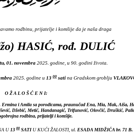
vamo rodbinu, prijatelje i komšije da je naša draga
žo) HASIĆ, rođ. DULIĆ
tu, 01. novembra
2025. godine, u 90. godini života.
00
vembra
2025. godine u
13
sati
na Gradskom groblju
VLAKOV
O Ž A L O Š Ć E N I:
r, Ermina i Amila sa porodicama, praunučad Ena, Mia, Mak, Aiša, H
ević, Džebić, Metić, Handanagić, Trifunović, Olovčić, Druškić, Palić
gobrojna rodbina, prijatelji i komšije.
00
NA U
13
SATI
U KUĆI ŽALOSTI, ul.
ESADA MIDŽIĆA br. 71 B.