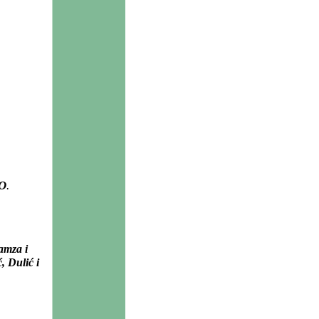
O
.
amza i
, Dulić i