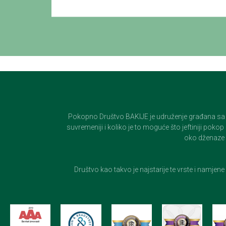
Pokopno Društvo BAKIJE je udruženje građana sa 100-
suvremeniji i koliko je to moguće što jeftiniji pok
oko dženaze i
Društvo kao takvo je najstarije te vrste i namjen