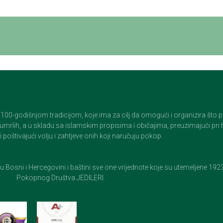
godišnjom tradicijom, koje ima za cilj da omogući i organizira što pristo
op umrlih, a u skladu sa islamskim propisima i običajima, preuzimajući pr
 poštivajući volju i zahtjeve onih koji naručuju pokop.
e u Bosni i Hercegovini i baštini sve one vrijednote koje su utemeljene 19
Pokopnog Društva JEDILERI.