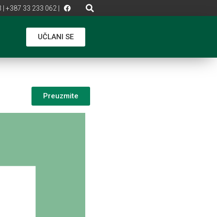
 | +387 33 233 062 |
UČLANI SE
Preuzmite