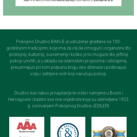
Pokopno Društvo BAKIJE je udruženje građana sa 100-
godišnjom tradicijom, koje ima za cilj da omogući i organizira što
pristojniji, kulturniji, suvremeniji i koliko je to moguće što jeftiniji
pokop umrlih, a u skladu sa islamskim propisima i običajima,
preuzimajući pri tom potpunu brigu oko dženaze i poštivajući
volju i zahtjeve onih koji naručuju pokop.
Društvo kao takvo je najstarije te vrste i namjene u Bosni i
Hercegovini i baštini sve one vrijednote koje su utemeljene 1923.
g. osnivanjem Pokopnog Društva JEDILERI.