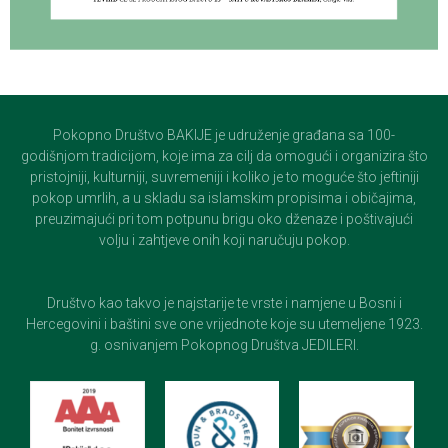
Pokopno Društvo BAKIJE je udruženje građana sa 100-
godišnjom tradicijom, koje ima za cilj da omogući i organizira što
pristojniji, kulturniji, suvremeniji i koliko je to moguće što jeftiniji
pokop umrlih, a u skladu sa islamskim propisima i običajima,
preuzimajući pri tom potpunu brigu oko dženaze i poštivajući
volju i zahtjeve onih koji naručuju pokop.
Društvo kao takvo je najstarije te vrste i namjene u Bosni i
Hercegovini i baštini sve one vrijednote koje su utemeljene 1923.
g. osnivanjem Pokopnog Društva JEDILERI.