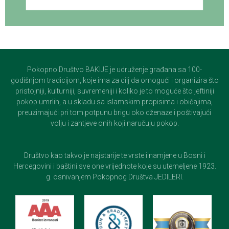
Pokopno Društvo BAKIJE je udruženje građana sa 100-
godišnjom tradicijom, koje ima za cilj da omogući i organizira što
pristojniji, kulturniji, suvremeniji i koliko je to moguće što jeftiniji
pokop umrlih, a u skladu sa islamskim propisima i običajima,
preuzimajući pri tom potpunu brigu oko dženaze i poštivajući
volju i zahtjeve onih koji naručuju pokop.
Društvo kao takvo je najstarije te vrste i namjene u Bosni i
Hercegovini i baštini sve one vrijednote koje su utemeljene 1923.
g. osnivanjem Pokopnog Društva JEDILERI.