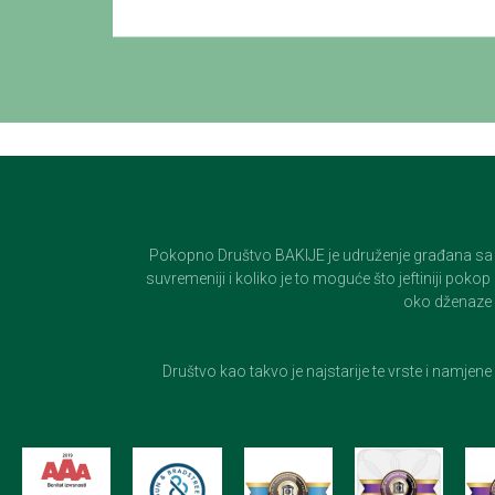
Pokopno Društvo BAKIJE je udruženje građana sa 100-
suvremeniji i koliko je to moguće što jeftiniji pok
oko dženaze i
Društvo kao takvo je najstarije te vrste i namjen