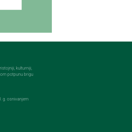
jniji, kulturniji,
i tom potpunu brigu
23. g. osnivanjem