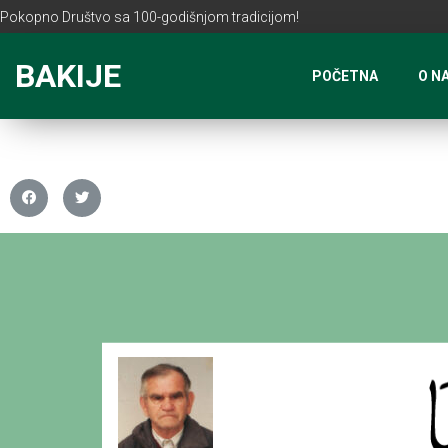
Pokopno Društvo sa 100-godišnjom tradicijom!
BAKIJE
POČETNA
O N