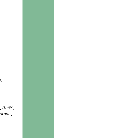
O
.
, Bašić,
odbina,