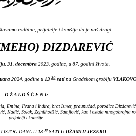
avamo rodbinu, prijatelje i komšije da je naš dragi
MEHO) DIZDAREVIĆ
lju, 31. decembra
2023. godine, u 87. godini života.
30
nuara
2024. godine u
13
sati
na Gradskom groblju
VLAKOV
O Ž A L O Š Ć E N I:
la, Emina, Ilvana i Indira, brat Ismet, praunučad, porodice Dizdarević
vić, Kadić, Solak, Zejnilhodžić, Samjlović, kao i ostala mnogobrojna r
prijatelji i komšije.
30
I ISTOG DANA U
13
SATI
U
DŽAMIJI JEZERO
.