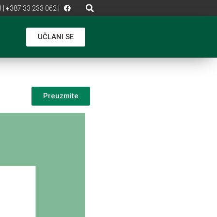
 | +387 33 233 062 |
UČLANI SE
Preuzmite