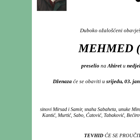
Duboko ožalošćeni obavješt
MEHMED (
preselio
na
Ahiret
u
nedje
Dženaza
će se obaviti u
srijedu, 03. ja
sinovi Mirsad i Samir, snaha Sabaheta, unuke Mire
Kantić, Murtić, Sabo, Ćatović, Tabaković, Bećiro
TEVHID
ĆE SE PROUČIT