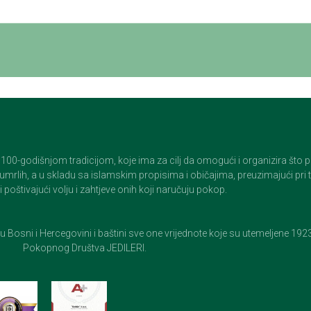
godišnjom tradicijom, koje ima za cilj da omogući i organizira što pristo
op umrlih, a u skladu sa islamskim propisima i običajima, preuzimajući pr
 poštivajući volju i zahtjeve onih koji naručuju pokop.
e u Bosni i Hercegovini i baštini sve one vrijednote koje su utemeljene 19
Pokopnog Društva JEDILERI.