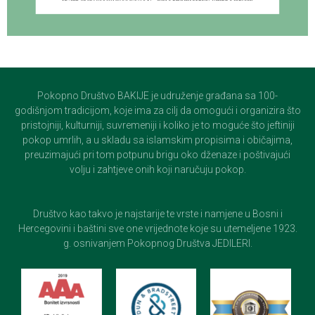
Pokopno Društvo BAKIJE je udruženje građana sa 100-
godišnjom tradicijom, koje ima za cilj da omogući i organizira što
pristojniji, kulturniji, suvremeniji i koliko je to moguće što jeftiniji
pokop umrlih, a u skladu sa islamskim propisima i običajima,
preuzimajući pri tom potpunu brigu oko dženaze i poštivajući
volju i zahtjeve onih koji naručuju pokop.
Društvo kao takvo je najstarije te vrste i namjene u Bosni i
Hercegovini i baštini sve one vrijednote koje su utemeljene 1923.
g. osnivanjem Pokopnog Društva JEDILERI.