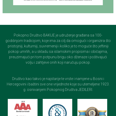
Pokopno Društvo BAKIJE je udruženje građana sa 100-
godišnjom tradicijom, koje ima za cilj da omogući i organizira što
pristojniji, kulturniji, suvremeniji i koliko je to moguće što jeftiniji
pokop umrlih, a u skladu sa islamskim propisima i običajima,
preuzimajući pri tom potpunu brigu oko dženaze i poštivajući
volju i zahtjeve onih koji naručuju pokop.
Društvo kao takvo je najstarije te vrste i namjene u Bosni i
Hercegovini i baštini sve one vrijednote koje su utemeljene 1923.
g. osnivanjem Pokopnog Društva JEDILERI.