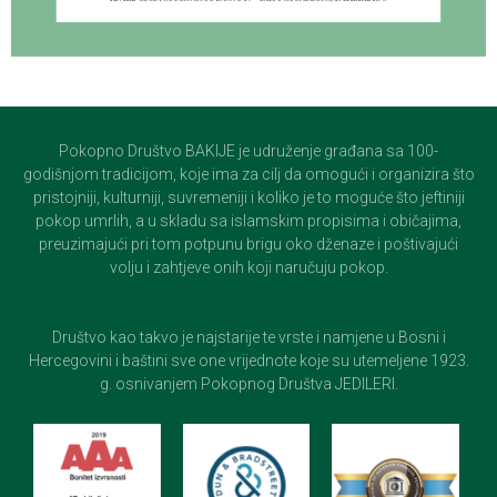
Pokopno Društvo BAKIJE je udruženje građana sa 100-
godišnjom tradicijom, koje ima za cilj da omogući i organizira što
pristojniji, kulturniji, suvremeniji i koliko je to moguće što jeftiniji
pokop umrlih, a u skladu sa islamskim propisima i običajima,
preuzimajući pri tom potpunu brigu oko dženaze i poštivajući
volju i zahtjeve onih koji naručuju pokop.
Društvo kao takvo je najstarije te vrste i namjene u Bosni i
Hercegovini i baštini sve one vrijednote koje su utemeljene 1923.
g. osnivanjem Pokopnog Društva JEDILERI.