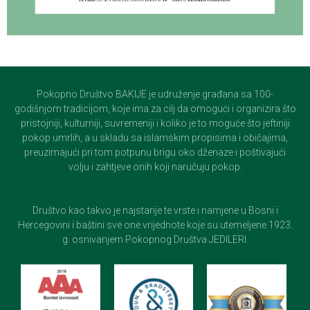
Pokopno Društvo BAKIJE je udruženje građana sa 100-
godišnjom tradicijom, koje ima za cilj da omogući i organizira što
pristojniji, kulturniji, suvremeniji i koliko je to moguće što jeftiniji
pokop umrlih, a u skladu sa islamskim propisima i običajima,
preuzimajući pri tom potpunu brigu oko dženaze i poštivajući
volju i zahtjeve onih koji naručuju pokop.
Društvo kao takvo je najstarije te vrste i namjene u Bosni i
Hercegovini i baštini sve one vrijednote koje su utemeljene 1923.
g. osnivanjem Pokopnog Društva JEDILERI.