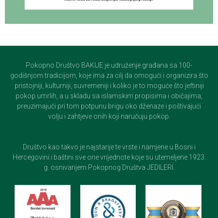
Pokopno Društvo BAKIJE je udruženje građana sa 100-
godišnjom tradicijom, koje ima za cilj da omogući i organizira što
pristojniji, kulturniji, suvremeniji i koliko je to moguće što jeftiniji
pokop umrlih, a u skladu sa islamskim propisima i običajima,
preuzimajući pri tom potpunu brigu oko dženaze i poštivajući
volju i zahtjeve onih koji naručuju pokop.
Društvo kao takvo je najstarije te vrste i namjene u Bosni i
Hercegovini i baštini sve one vrijednote koje su utemeljene 1923.
g. osnivanjem Pokopnog Društva JEDILERI.