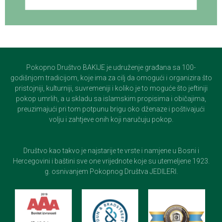
Pokopno Društvo BAKIJE je udruženje građana sa 100-
godišnjom tradicijom, koje ima za cilj da omogući i organizira što
pristojniji, kulturniji, suvremeniji i koliko je to moguće što jeftiniji
pokop umrlih, a u skladu sa islamskim propisima i običajima,
preuzimajući pri tom potpunu brigu oko dženaze i poštivajući
volju i zahtjeve onih koji naručuju pokop.
Društvo kao takvo je najstarije te vrste i namjene u Bosni i
Hercegovini i baštini sve one vrijednote koje su utemeljene 1923.
g. osnivanjem Pokopnog Društva JEDILERI.