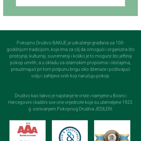
Pokopno Društvo BAKIJE je udruženje građana sa 100-
godišnjom tradicijom, koje ima za cilj da omogući i organizira što
pristojniji, kulturniji, suvremeniji i koliko je to moguće što jeftiniji
pokop umrlih, a u skladu sa islamskim propisima i običajima,
preuzimajući pri tom potpunu brigu oko dženaze i poštivajući
volju i zahtjeve onih koji naručuju pokop.
Društvo kao takvo je najstarije te vrste i namjene u Bosni i
Hercegovini i baštini sve one vrijednote koje su utemeljene 1923.
g. osnivanjem Pokopnog Društva JEDILERI.