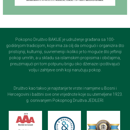
Pokopno Društvo BAKIJE je udruženje građana sa 100-
godišnjom tradicijom, koje ima za cilj da omogući i organizira što
pristojniji, kulturniji, suvremeniji i koliko je to moguće što jeftiniji
pokop umrlih, a u skladu sa islamskim propisima i običajima,
preuzimajući pri tom potpunu brigu oko dženaze i poštivajući
volju i zahtjeve onih koji naručuju pokop.
Društvo kao takvo je najstarije te vrste i namjene u Bosni i
Hercegovini i baštini sve one vrijednote koje su utemeljene 1923.
g. osnivanjem Pokopnog Društva JEDILERI.