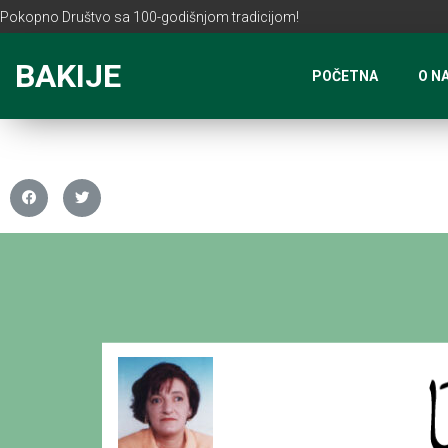
Pokopno Društvo sa 100-godišnjom tradicijom!
BAKIJE
POČETNA
O N