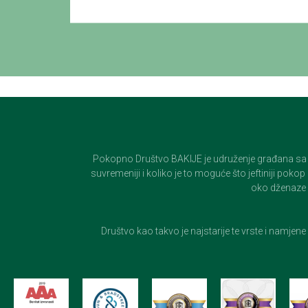
Pokopno Društvo BAKIJE je udruženje građana sa 100-
suvremeniji i koliko je to moguće što jeftiniji pok
oko dženaze i
Društvo kao takvo je najstarije te vrste i namjen