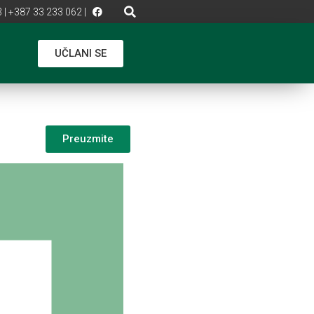
 | +387 33 233 062 |
UČLANI SE
Preuzmite