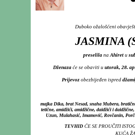
Duboko ožalošćeni obavješta
JASMINA (
preselila
na
Ahiret
u
sub
Dženaza
će se obaviti u
utorak, 28. ap
Prijevoz
obezbijeđen ispred
džami
majka Dika, brat Nesad, snaha Mubera, bratičn
tetične, amidžići, amidžične, daidžići i daidžičn
Uzun, Mulahasić, Imamović, Rovčanin, Porča, 
TEVHID
ĆE SE PROUČITI ISTO
KUĆA ŽAL