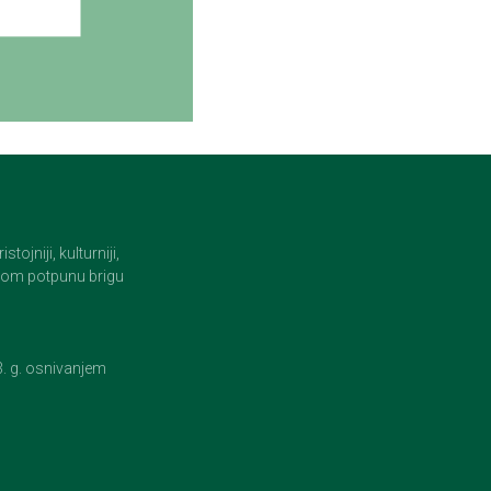
jniji, kulturniji,
i tom potpunu brigu
23. g. osnivanjem