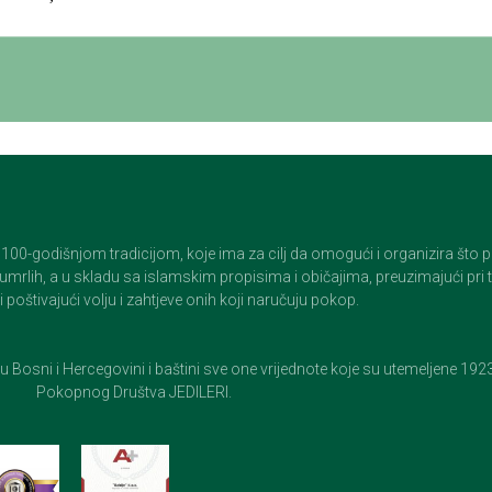
godišnjom tradicijom, koje ima za cilj da omogući i organizira što pristo
op umrlih, a u skladu sa islamskim propisima i običajima, preuzimajući pr
 poštivajući volju i zahtjeve onih koji naručuju pokop.
e u Bosni i Hercegovini i baštini sve one vrijednote koje su utemeljene 19
Pokopnog Društva JEDILERI.