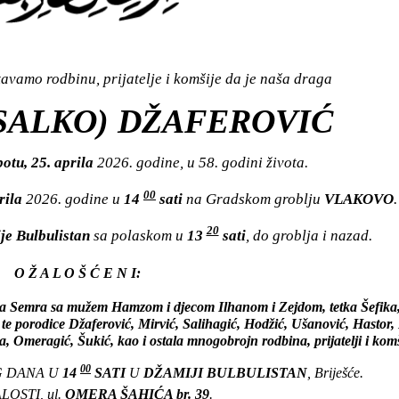
vamo rodbinu, prijatelje i komšije da je naša draga
SALKO) DŽAFEROVIĆ
otu, 25. aprila
2026. godine, u 58. godini života.
00
rila
2026. godine u
14
sati
na Gradskom groblju
VLAKOVO
.
20
je Bulbulistan
sa polaskom u
13
sati
, do groblja i nazad.
O Ž A L O Š Ć E N I:
a Semra sa mužem Hamzom i djecom Ilhanom i Zejdom, tetka Šefika, t
e, te porodice Džaferović, Mirvić, Salihagić, Hodžić, Ušanović, Hastor,
Omeragić, Šukić, kao i ostala mnogobrojn rodbina, prijatelji i komš
00
G DANA U
14
SATI
U
DŽAMIJI BULBULISTAN
, Briješće.
OSTI, ul.
OMERA ŠAHIĆA br. 39
.