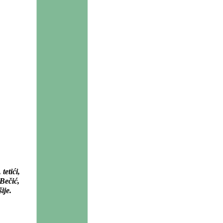
etići,
 Bečić,
ije.