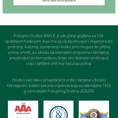
Pokopno Društvo BAKIJE je udruženje građana sa 100-
godišnjom tradicijom, koje ima za cilj da omogući i organizira što
pristojniji, kulturniji, suvremeniji i koliko je to moguće što jeftiniji
pokop umrlih, a u skladu sa islamskim propisima i običajima,
preuzimajući pri tom potpunu brigu oko dženaze i poštivajući
volju i zahtjeve onih koji naručuju pokop.
Društvo kao takvo je najstarije te vrste i namjene u Bosni i
Hercegovini i baštini sve one vrijednote koje su utemeljene 1923.
g. osnivanjem Pokopnog Društva JEDILERI.