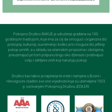
Pokopno Društvo BAKIJE je udruženje građana sa 100-
godišnjom tradicijom, koje ima za cilj da omogući i organizira što
pristojniji, kulturniji, suvremeniji i koliko je to moguće što jeftiniji
pokop umrlih, a u skladu sa islamskim propisima i običajima,
preuzimajući pri tom potpunu brigu oko dženaze i poštivajući
volju i zahtjeve onih koji naručuju pokop.
Društvo kao takvo je najstarije te vrste i namjene u Bosni i
Hercegovini i baštini sve one vrijednote koje su utemeljene 1923.
g. osnivanjem Pokopnog Društva JEDILERI.