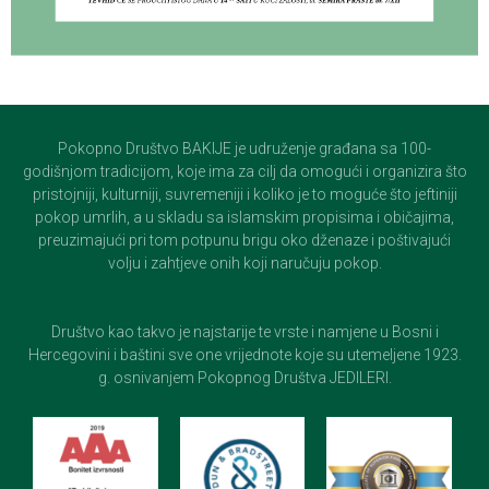
Pokopno Društvo BAKIJE je udruženje građana sa 100-
godišnjom tradicijom, koje ima za cilj da omogući i organizira što
pristojniji, kulturniji, suvremeniji i koliko je to moguće što jeftiniji
pokop umrlih, a u skladu sa islamskim propisima i običajima,
preuzimajući pri tom potpunu brigu oko dženaze i poštivajući
volju i zahtjeve onih koji naručuju pokop.
Društvo kao takvo je najstarije te vrste i namjene u Bosni i
Hercegovini i baštini sve one vrijednote koje su utemeljene 1923.
g. osnivanjem Pokopnog Društva JEDILERI.