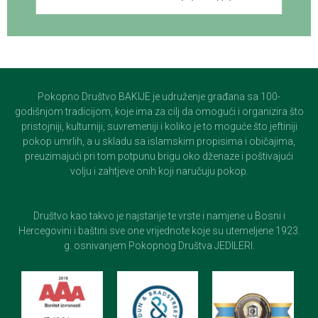
Pokopno Društvo BAKIJE je udruženje građana sa 100-
godišnjom tradicijom, koje ima za cilj da omogući i organizira što
pristojniji, kulturniji, suvremeniji i koliko je to moguće što jeftiniji
pokop umrlih, a u skladu sa islamskim propisima i običajima,
preuzimajući pri tom potpunu brigu oko dženaze i poštivajući
volju i zahtjeve onih koji naručuju pokop.
Društvo kao takvo je najstarije te vrste i namjene u Bosni i
Hercegovini i baštini sve one vrijednote koje su utemeljene 1923.
g. osnivanjem Pokopnog Društva JEDILERI.